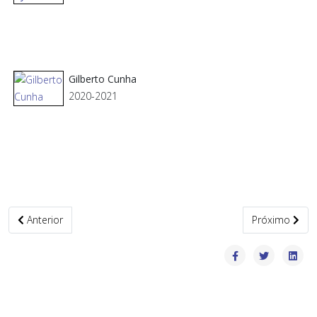
Gilberto Cunha
2020-2021
Artigo anterior: Hino Oficial da APLetras
Próximo artig
Anterior
Próximo