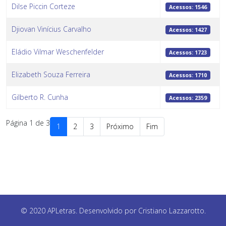
Dilse Piccin Corteze
Acessos: 1546
Djiovan Vinícius Carvalho
Acessos: 1427
Eládio Vilmar Weschenfelder
Acessos: 1723
Elizabeth Souza Ferreira
Acessos: 1710
Gilberto R. Cunha
Acessos: 2359
Página 1 de 3
1
2
3
Próximo
Fim
© 2020 APLetras. Desenvolvido por Cristiano Lazzarotto.