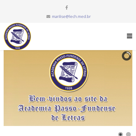
marilise@lech.med.br